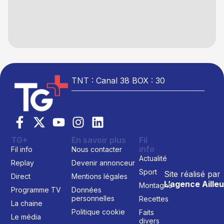
TNT : Canal 38 BOX : 30
TG+
En savoir plus
Fil
info
Fil info
Nous contacter
Actualité
Replay
Devenir annonceur
Sport
Site réalisé par
Direct
Mentions légales
L’agence Ailleu
Montagne
Programme TV
Données
personnelles
Recettes
La chaine
Politique cookie
Faits
Le média
divers