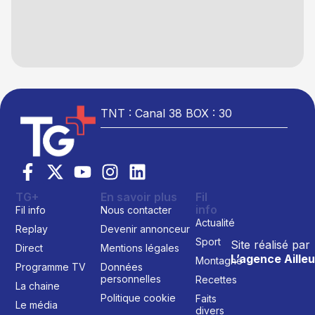
TNT : Canal 38 BOX : 30
TG+
En savoir plus
Fil
info
Fil info
Nous contacter
Actualité
Replay
Devenir annonceur
Sport
Site réalisé par
Direct
Mentions légales
L’agence Ailleu
Montagne
Programme TV
Données
personnelles
Recettes
La chaine
Politique cookie
Faits
Le média
divers