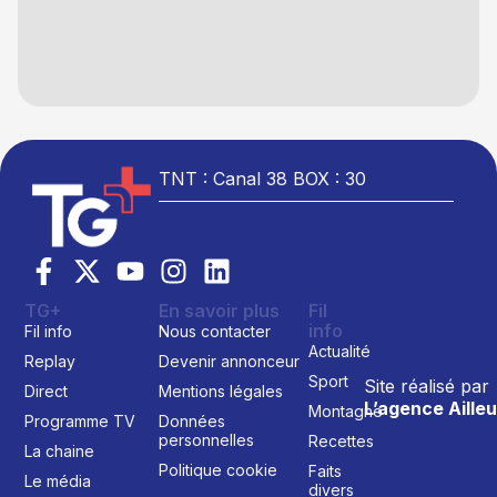
TNT : Canal 38 BOX : 30
TG+
En savoir plus
Fil
info
Fil info
Nous contacter
Actualité
Replay
Devenir annonceur
Sport
Site réalisé par
Direct
Mentions légales
L’agence Ailleu
Montagne
Programme TV
Données
personnelles
Recettes
La chaine
Politique cookie
Faits
Le média
divers