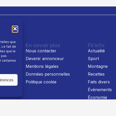
 telles que
En savoir plus
Fil info
 Le fait de
Nous contacter
Actualité
lles que le
e pas
Devenir annonceur
Sport
r certaines
Mentions légales
Montagne
 TV
Données personnelles
Recettes
férences
Politique cookie
Faits divers
Événements
Économie
Politique
Culture