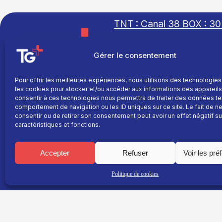
TNT : Canal 38 BOX : 30
Gérer le consentement
Pour offrir les meilleures expériences, nous utilisons des technologies
TG+
les cookies pour stocker et/ou accéder aux informations des appareils.
Site réalisé par
Fil info
consentir à ces technologies nous permettra de traiter des données te
L’agence Ailleurs
comportement de navigation ou les ID uniques sur ce site. Le fait de n
Replay
consentir ou de retirer son consentement peut avoir un effet négatif su
caractéristiques et fonctions.
Direct
Programme
Accepter
Refuser
Voir les pré
La chaine
Le média
Politique de cookies