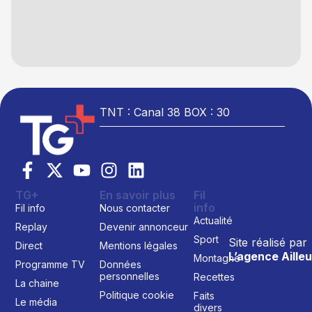
TNT : Canal 38 BOX : 30
TG+
En savoir plus
Fil
info
Fil info
Nous contacter
Actualité
Replay
Devenir annonceur
Sport
Site réalisé par
Direct
Mentions légales
L’agence Ailleu
Montagne
Programme TV
Données
personnelles
Recettes
La chaine
Politique cookie
Faits
Le média
divers