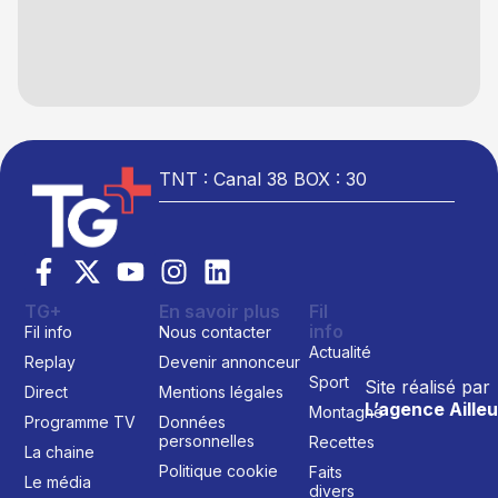
TNT : Canal 38 BOX : 30
TG+
En savoir plus
Fil
info
Fil info
Nous contacter
Actualité
Replay
Devenir annonceur
Sport
Site réalisé par
Direct
Mentions légales
L’agence Ailleu
Montagne
Programme TV
Données
personnelles
Recettes
La chaine
Politique cookie
Faits
Le média
divers