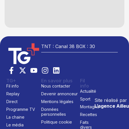
TNT : Canal 38 BOX : 30
TG+
En savoir plus
Fil
info
Fil info
Nous contacter
Actualité
Replay
Devenir annonceur
Sport
Site réalisé par
Direct
Mentions légales
L’agence Ailleu
Montagne
Programme TV
Données
personnelles
Recettes
La chaine
Politique cookie
Faits
Le média
divers