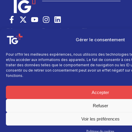
TG+
En savoir plus
Fil
info
Fil info
Nous contacter
Gérer le consentement
Actualité
Replay
Devenir annonceur
Sport
Site réalisé par
Direct
Mentions légales
Pour offrir les meilleures expériences, nous utilisons des technologies 
L’agence Ailleu
Montagne
Programme TV
Données
et/ou accéder aux informations des appareils. Le fait de consentir à ce
personnelles
Recettes
traiter des données telles que le comportement de navigation ou les ID un
La chaine
consentir ou de retirer son consentement peut avoir un effet négatif sur 
Politique cookie
Faits
Le média
fonctions.
divers
Événements
Accepter
Économie
Politique
Refuser
Culture
Voir les préférences
Politique de cookies