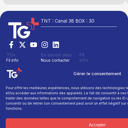
TNT : Canal 38 BOX : 30
TG+
En savoir plus
Fil
info
Fil info
Nous contacter
Actualité
Replay
Devenir annonceur
Sport
Gérer le consentement
Site réalisé par
Direct
Mentions légales
L’agence Ailleu
Montagne
Programme TV
Données
Pour offrir les meilleures expériences, nous utilisons des technologies 
personnelles
Recettes
La chaine
et/ou accéder aux informations des appareils. Le fait de consentir à ce
Politique cookie
Faits
traiter des données telles que le comportement de navigation ou les ID un
Le média
divers
consentir ou de retirer son consentement peut avoir un effet négatif sur 
fonctions.
Événements
Économie
Politique
Accepter