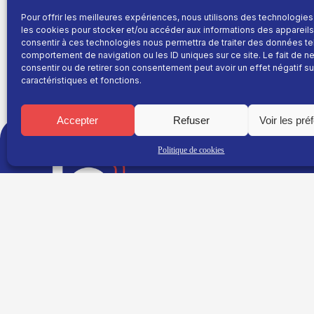
Pour offrir les meilleures expériences, nous utilisons des technologies
L’association iséroise « C’est fait ici » organise l
les cookies pour stocker et/ou accéder aux informations des appareils.
10h à 19h. Une soixantaine d’artisans, d’artistes et d
consentir à ces technologies nous permettra de traiter des données te
comportement de navigation ou les ID uniques sur ce site. Le fait de n
consentir ou de retirer son consentement peut avoir un effet négatif su
caractéristiques et fonctions.
Accepter
Refuser
Voir les pré
TNT : Canal 38 BOX : 30
Politique de cookies
TG+
Site réalisé par
Fil info
L’agence Ailleurs
Replay
Direct
Programme