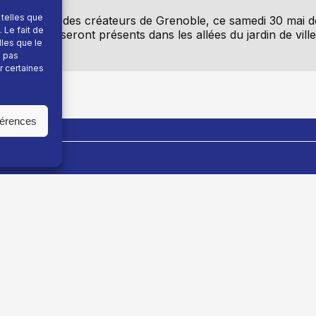
 telles que
e 18ème marché des créateurs de Grenoble, ce samedi 30 mai d
 Le fait de
e créateurs seront présents dans les allées du jardin de ville
lles que le
e pas
r certaines
férences
En savoir plus
Fil info
Nous contacter
Actualité
Devenir annonceur
Sport
Mentions légales
Montagne
 TV
Données personnelles
Recettes