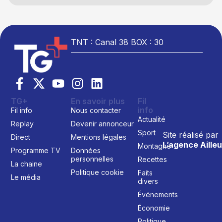
TNT : Canal 38 BOX : 30
TG+
En savoir plus
Fil
info
Fil info
Nous contacter
Actualité
Replay
Devenir annonceur
Sport
Site réalisé par
Direct
Mentions légales
L’agence Ailleu
Montagne
Programme TV
Données
personnelles
Recettes
La chaine
Politique cookie
Faits
Le média
divers
Événements
Économie
Politique