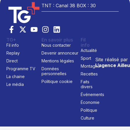
TNT : Canal 38 BOX : 30
TG+
En savoir plus
Fil
info
Fil info
Nous contacter
Actualité
Replay
Devenir annonceur
Sport
Site réalisé par
Direct
Mentions légales
L’agence Ailleu
Montagne
Programme TV
Données
personnelles
Recettes
La chaine
Politique cookie
Faits
Le média
divers
Événements
Économie
Politique
Culture