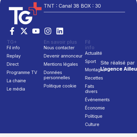
TNT : Canal 38 BOX : 30
TG+
En savoir plus
Fil
info
Fil info
Nous contacter
Actualité
Replay
Devenir annonceur
Sport
Site réalisé par
Direct
Mentions légales
L’agence Ailleu
Montagne
Programme TV
Données
personnelles
Recettes
La chaine
Politique cookie
Faits
Le média
divers
Événements
Économie
Politique
Culture