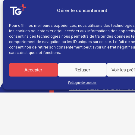
Gérer le consentement
La Commission des Infractions aux Règles de Jeu de
Pour offrir les meilleures expériences, nous utilisons des technologies
défenseur grenoblois pour 9 matchs ferme. La saiso
les cookies pour stocker et/ou accéder aux informations des appareils.
2026-2027 qui sont concernées. Une sanction inflig
consentir à ces technologies nous permettra de traiter des données te
finale de Ligue Magnus contre Bordeaux. Valentin G
comportement de navigation ou les ID uniques sur ce site. Le fait de n
isérois est actuellement en stage avec l’équipe de F
consentir ou de retirer son consentement peut avoir un effet négatif su
caractéristiques et fonctions.
Accepter
Refuser
Voir les pré
Politique de cookies
TNT : Canal 38 BOX : 30
TG+
Site réalisé par
Fil info