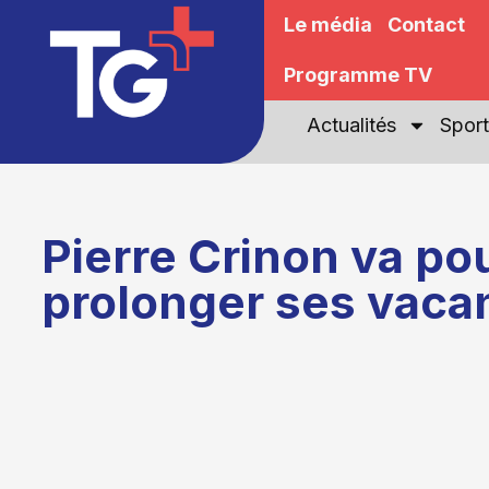
Le média
Contact
Programme TV
Actualités
Sport
Pierre Crinon va po
prolonger ses vaca