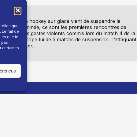
 la Ligue de hockey sur glace vient de suspendre le
 telles que
n étant terminée, ce sont les premières rencontres de
 Le fait de
ées pour des gestes violents commis lors du match 4 de la
lles que le
rossetete écope lui de 5 matchs de suspension. L’attaquant
e pas
rance à Angers.
r certaines
férences
En savoir plus
Fil info
Nous contacter
Actualité