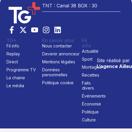
TNT : Canal 38 BOX : 30
TG+
En savoir plus
Fil
info
Fil info
Nous contacter
Actualité
Replay
Devenir annonceur
Sport
Site réalisé par
Direct
Mentions légales
L’agence Ailleu
Montagne
Programme TV
Données
personnelles
Recettes
La chaine
Politique cookie
Faits
Le média
divers
Événements
Économie
Politique
Culture