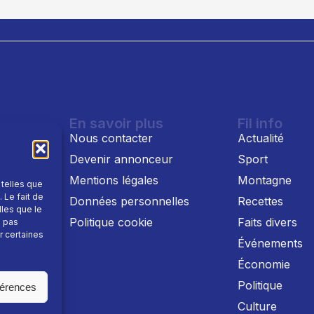
En savoir plus
Fil info
Nous contacter
Actualité
Devenir annonceur
Sport
Mentions légales
Montagne
 telles que
 Le fait de
 TV
Données personnelles
Recettes
lles que le
Politique cookie
Faits divers
e pas
r certaines
Événements
Économie
Politique
férences
Culture