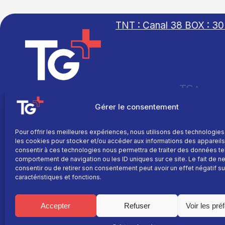
TNT : Canal 38 BOX : 30
TG+
Site réalisé par
Fil info
L’agence Ailleurs
Gérer le consentement
Replay
Direct
Pour offrir les meilleures expériences, nous utilisons des technologies
les cookies pour stocker et/ou accéder aux informations des appareils.
Programme
consentir à ces technologies nous permettra de traiter des données te
La chaine
comportement de navigation ou les ID uniques sur ce site. Le fait de n
consentir ou de retirer son consentement peut avoir un effet négatif su
Le média
caractéristiques et fonctions.
Accepter
Refuser
Voir les pré