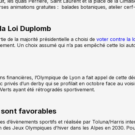
it, les quais Perrière, Saint Laurent et la place de la Cimai
verses animations gratuites : balades botaniques, atelier ce
la Loi Duplomb
tie de la majorité présidentielle a choisi de
voter contre la 
ent. Un choix assumé qui n’a pas empêché cette loi autoris
 financières, l’Olympique de Lyon a fait appel de cette décis
 privés d’un derby qui se profilait en octobre face au vois
s Verts ayant été rétrogradés sportivement.
4 sont favorables
es d’évènements sportifs et réalisée par Toluna/Harris int
on des Jeux Olympiques d’hiver dans les Alpes en 2030. Pour