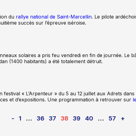
ion du
rallye national de Saint-Marcellin
. Le pilote ardécho
itième succès sur l’épreuve iséroise.
nneaux solaires a pris feu vendredi en fin de journée. Le bât
n (1400 habitants) a été totalement détruit.
n festival « L’Arpenteur » du 5 au 12 juillet aux Adrets dan
ces et d’expositions. Une programmation à retrouver sur
l
-
1
…
36
37
38
39
40
…
57
+