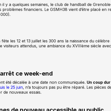
on il y a quelques semaines, le club de handball de Grenobl
s problèmes financiers. Le GSMH38 vient d’être placé en re
 000).
ête les 12 et 13 juillet les 300 ans la naissance du célèbr
rs de visiteurs attendus, une ambiance du XVIIIème siècle a
l’arrêt ce week-end
ement été décalée à une date non communiquée.
Un coup dur 
uis le 25 juin
, n’a toujours pas pu être réparé. Les pièces d
uer de nouveaux essais.
ines de nouveau accessible au public