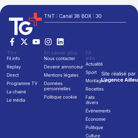
TNT : Canal 38 BOX : 30
TG+
En savoir plus
Fil
info
Fil info
Nous contacter
Actualité
Replay
Devenir annonceur
Sport
Site réalisé par
Direct
Mentions légales
L’agence Ailleu
Montagne
Programme TV
Données
personnelles
Recettes
La chaine
Politique cookie
Faits
Le média
divers
Événements
Économie
Politique
Culture