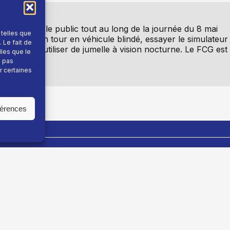
 accueille le public tout au long de la journée du 8 mai
 telles que
rront faire un tour en véhicule blindé, essayer le simulateur
 Le fait de
mmando ou utiliser de jumelle à vision nocturne. Le FCG est
lles que le
ielle.
e pas
r certaines
férences
En savoir plus
Fil info
Nous contacter
Actualité
Devenir annonceur
Sport