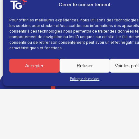
Gérer le consentement
Le 7ème bataillon des chasseurs alpins basé à Varces
Pour offrir les meilleures expériences, nous utilisons des technologies
pour faire découvrir ses activités. Les visiteurs pou
les cookies pour stocker et/ou accéder aux informations des appareils.
de tir laser, se tester sur un parcours parcours co
consentir à ces technologies nous permettra de traiter des données te
le parrain de cette journée sportive, festive et mémor
comportement de navigation ou les ID uniques sur ce site. Le fait de n
consentir ou de retirer son consentement peut avoir un effet négatif su
caractéristiques et fonctions.
Accepter
Refuser
Voir les pré
TNT : Canal 38 BOX : 30
Politique de cookies
TG+
Site réalisé par
Fil info
L’agence Ailleurs
Replay