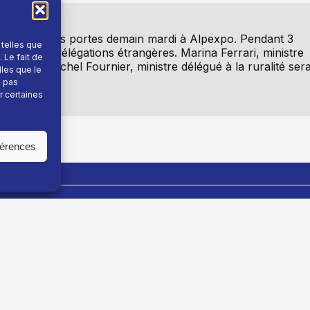
ne ouvre ses portes demain mardi à Alpexpo. Pendant 3
 telles que
rès de 180 délégations étrangères. Marina Ferrari, ministre
 Le fait de
i matin. Michel Fournier, ministre délégué à la ruralité ser
lles que le
e pas
r certaines
férences
En savoir plus
Fil info
Nous contacter
Actualité
Devenir annonceur
Sport