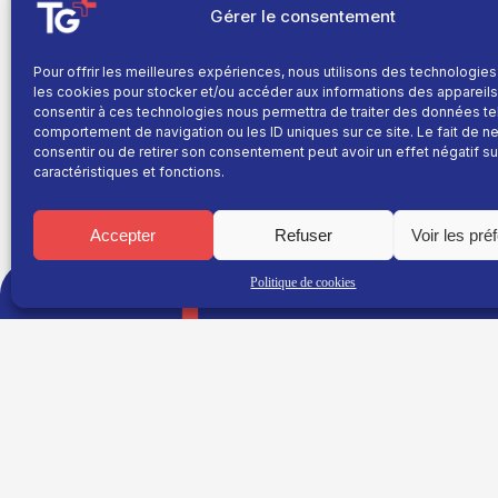
Gérer le consentement
Le salon international de l’aménagement en montag
Pour offrir les meilleures expériences, nous utilisons des technologies
jours, plus de 20 000 visiteurs sont attendus dont p
les cookies pour stocker et/ou accéder aux informations des appareils.
de la jeunesse et des sports inaugurera le salon mard
consentir à ces technologies nous permettra de traiter des données te
présent mercredi.
comportement de navigation ou les ID uniques sur ce site. Le fait de n
consentir ou de retirer son consentement peut avoir un effet négatif su
caractéristiques et fonctions.
Accepter
Refuser
Voir les pré
TNT : Canal 38 BOX : 30
Politique de cookies
TG+
Site réalisé par
Fil info
L’agence Ailleurs
Replay