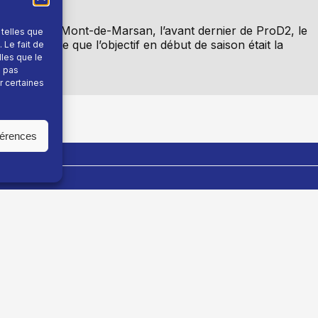
2-21) face à Mont-de-Marsan, l’avant dernier de ProD2, le
 telles que
ien. Reste que l’objectif en début de saison était la
 Le fait de
lles que le
e pas
r certaines
férences
En savoir plus
Fil info
Nous contacter
Actualité
Devenir annonceur
Sport
Mentions légales
Montagne