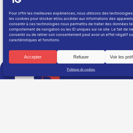
Même s’ils ont eu du mal à l’emporter à domicile (2
Pour offrir les meilleures expériences, nous utilisons des technologies
club grenoblois a mathématiquement obtenu son maint
les cookies pour stocker et/ou accéder aux informations des appareils.
montée en Top14.
consentir à ces technologies nous permettra de traiter des données te
comportement de navigation ou les ID uniques sur ce site. Le fait de n
consentir ou de retirer son consentement peut avoir un effet négatif su
caractéristiques et fonctions.
Accepter
Refuser
Voir les pré
TNT : Canal 38 BOX : 30
Politique de cookies
TG+
Site réalisé par
Fil info
L’agence Ailleurs
Replay
Direct