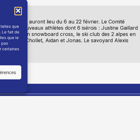
Cortina qui auront lieu du 6 au 22 février. Le Comité
 telles que
idé 35 nouveaux athlètes dont 6 isérois : Justine Gaillard
 Le fait de
e fond. Et en snowboard cross, le ski club des 2 alpes en
lles que le
 les frères Chollet, Aidan et Jonas. Le savoyard Alexis
e pas
r certaines
férences
En savoir plus
Fil info
Nous contacter
Actualité