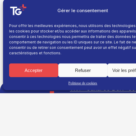
Gérer le consentement
Troisième et dernière annonce pour les JO de Milan 
Pour offrir les meilleures expériences, nous utilisons des technologies
National Olympique et Sportif Français (CNOSF) a val
les cookies pour stocker et/ou accéder aux informations des appareils.
de Méaudre et le Chartrousin Victor Lovera en ski d
consentir à ces technologies nous permettra de traiter des données te
force avec Léa Casta, Maja-Li Iafrate-Danielsson, et
comportement de navigation ou les ID uniques sur ce site. Le fait de n
Pinturault n’a pas été sélectionné.
consentir ou de retirer son consentement peut avoir un effet négatif su
caractéristiques et fonctions.
Accepter
Refuser
Voir les pré
Politique de cookies
TNT : Canal 38 BOX : 30
TG+
Site réalisé par
Fil info