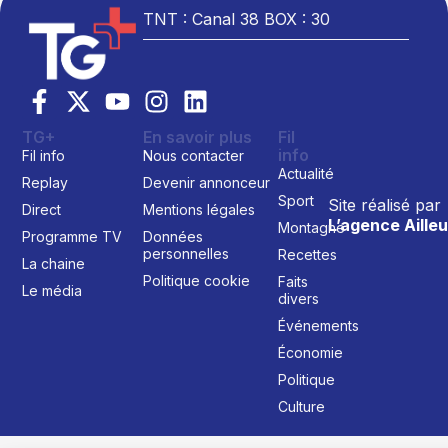
TNT : Canal 38 BOX : 30
TG+
En savoir plus
Fil
info
Fil info
Nous contacter
Actualité
Replay
Devenir annonceur
Sport
Site réalisé par
Direct
Mentions légales
L’agence Ailleu
Montagne
Programme TV
Données
personnelles
Recettes
La chaine
Politique cookie
Faits
Le média
divers
Événements
Économie
Politique
Culture