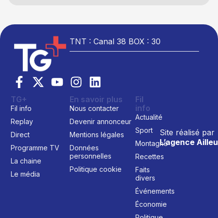
TNT : Canal 38 BOX : 30
TG+
En savoir plus
Fil
info
Fil info
Nous contacter
Actualité
Replay
Devenir annonceur
Sport
Site réalisé par
Direct
Mentions légales
L’agence Ailleu
Montagne
Programme TV
Données
personnelles
Recettes
La chaine
Politique cookie
Faits
Le média
divers
Événements
Économie
Politique