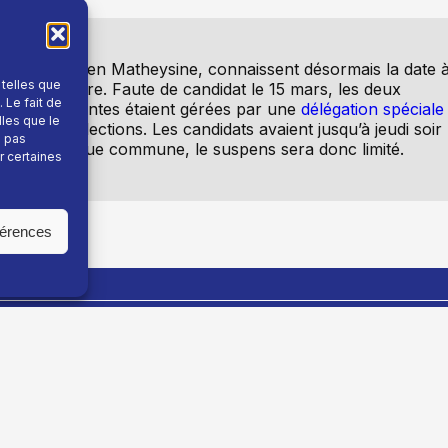
t Lavaldens en Matheysine, connaissent désormais la date 
 telles que
fin leur maire. Faute de candidat le 15 mars, les deux
 Le fait de
faires courantes étaient gérées par une
délégation spéciale
lles que le
ouvelles élections. Les candidats avaient jusqu’à jeudi soir
e pas
iste dans chaque commune, le suspens sera donc limité.
r certaines
férences
En savoir plus
Fil info
Nous contacter
Actualité