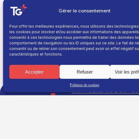
Gérer le consentement
Les électeurs de Chantesse, dans le Grésivaudan, e
Pour offrir les meilleures expériences, nous utilisons des technologies
laquelle ils devront aller aux urnes pour désigner en
les cookies pour stocker et/ou accéder aux informations des appareils.
communes se retrouvaient depuis sans édile. Les af
consentir à ces technologies nous permettra de traiter des données te
désignée par la Préfecture, le temps d’organiser de n
comportement de navigation ou les ID uniques sur ce site. Le fait de n
pour déposer leur liste. Il y aura finalement une l
consentir ou de retirer son consentement peut avoir un effet négatif su
caractéristiques et fonctions.
Accepter
Refuser
Voir les pré
Politique de cookies
TNT : Canal 38 BOX : 30
TG+
Site réalisé par
Fil info