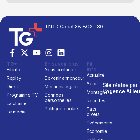
TNT : Canal 38 BOX : 30
TG+
En savoir plus
Fil
info
Fil info
Nous contacter
Actualité
Replay
Devenir annonceur
Sport
Site réalisé par
Direct
Mentions légales
L’agence Ailleu
Montagne
Programme TV
Données
personnelles
Recettes
La chaine
Politique cookie
Faits
Le média
divers
Événements
Économie
Politique