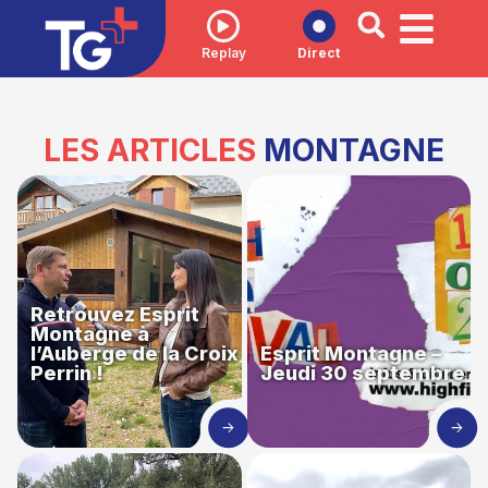
Replay
Direct
LES ARTICLES
MONTAGNE
Retrouvez Esprit
Montagne à
l’Auberge de la Croix
Esprit Montagne –
Perrin !
Jeudi 30 septembre