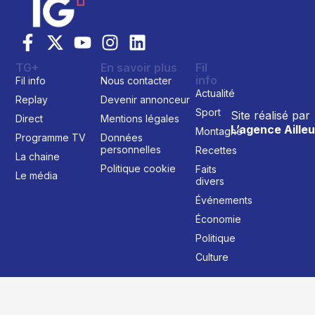
TG+
En savoir plus
Fil
info
Fil info
Nous contacter
Actualité
Replay
Devenir annonceur
Sport
Site réalisé par
Direct
Mentions légales
L’agence Ailleu
Montagne
Programme TV
Données
personnelles
Recettes
La chaine
Politique cookie
Faits
Le média
divers
Événements
Économie
Politique
Culture