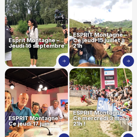
ESPRIT Montagne –
Esprit Montagne –
Ce jeudi 15 juillet à
Jeudi 16 septembre
21h
ESPRIT Montagne –
ESPRIT Montagne –
Ce mercredi 3 mai à
Ce jeudi 17 juin
21h !