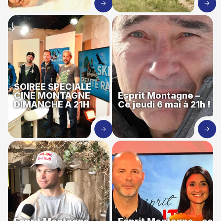
SOIREE SPECIALE
CINE MONTAGNE
Esprit Montagne –
DIMANCHE A 21H
Ce jeudi 6 mai à 21h !