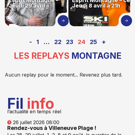
Esprit Montagne –
Esprit Montagne – ce
Jeudi 29 avril
Jeudi 8 avril à 21h
-
1
…
22
23
24
25
+
LES REPLAYS
MONTAGNE
Aucun replay pour le moment... Revenez plus tard.
Fil
info
l’actualité en temps réel
26 juillet 2026 08:00
Rendez-vous à Villeneuve Plage !