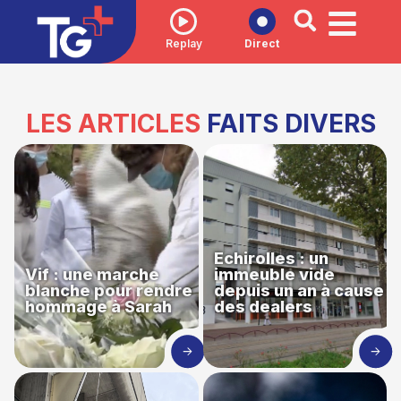
Replay
Direct
LES ARTICLES
FAITS DIVERS
Echirolles : un
Vif : une marche
immeuble vide
blanche pour rendre
depuis un an à cause
hommage à Sarah
des dealers