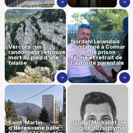
Nordahl Lelandais
Vercors : un
condamné à Colmar
randonneur retrouvé
: un an de prison
mort au pied d’une
ferme et retrait de
falaise
l’autorité parentale
Saint-Martin-
Jordan Michallet : le
d’Hères : une balle
suicide du rugbyman