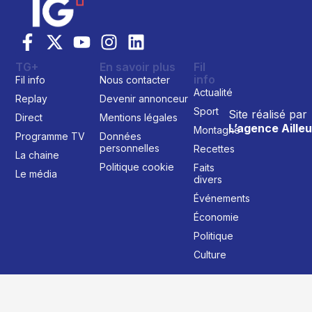
TG+
En savoir plus
Fil
info
Fil info
Nous contacter
Actualité
Replay
Devenir annonceur
Sport
Site réalisé par
Direct
Mentions légales
L’agence Ailleu
Montagne
Programme TV
Données
personnelles
Recettes
La chaine
Politique cookie
Faits
Le média
divers
Événements
Économie
Politique
Culture