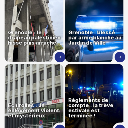
Grenoble : le
Grenoble : blessé
drapeau palestinien
par arme blanche au
hissé puis arraché
Jardin de Ville
Réglements de
Echirolles : un
compte : la trève
enlèvement violent
estivale est
et mystérieux
terminée !