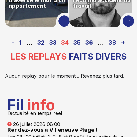
traverse le mur d’un
reconnu accident du
appartement
travail
-
1
…
32
33
34
35
36
…
38
+
LES REPLAYS
FAITS DIVERS
Aucun replay pour le moment... Revenez plus tard.
Fil
info
l’actualité en temps réel
26 juillet 2026 08:00
Rendez-vous à Villeneuve Plage !