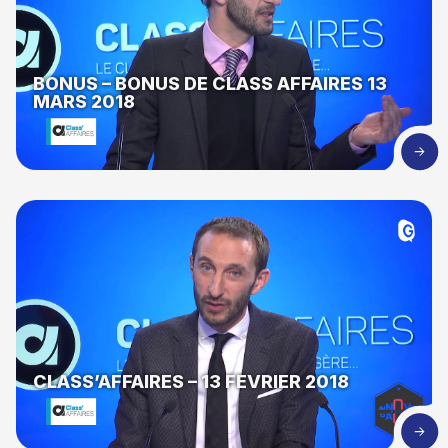
BONUS – BONUS DE CLASS AFFAIRES 13
MARS 2018
CLASS’AFFAIRES – 13 FEVRIER 2018