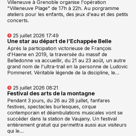
Villeneuve à Grenoble organise l'opération
"Villeneuve Plage" de 17h à 22h. Au porgramme
ateliers pour les enfants, des jeux d'eau et des petits
concerts.
25 juillet 2026 17:49
Une star au départ de l’Echappée Belle
Après la participation victorieuse de François
d'Haene en 2019, la traversée du massif de
Belledonne va accueillir, du 21 au 23 août, un autre
grand nom de l'ultra-trail en la personne de Ludovic
Pommeret. Véritable légende de la discipline, le…
25 juillet 2026 08:21
Festival des arts de la montagne
Pendant 3 jours, du 26 au 28 juillet, fanfares
festives, spectacles burlesques, cirque
contemporain et déambulations musicales vont se
succéder dans la station de Vaujany. Un festival
entièrement gratuit qui permettra aussi aux visiteurs
qui le…