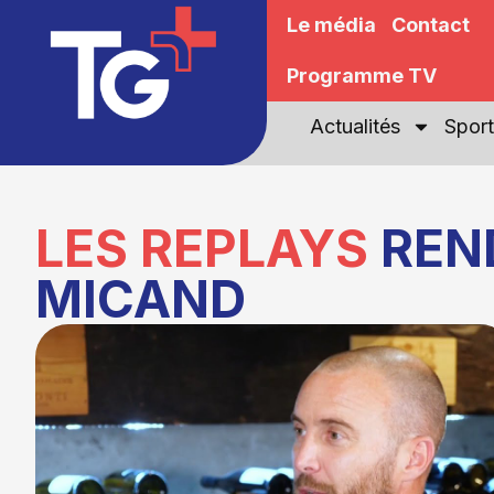
Le média
Contact
Programme TV
Actualités
Sport
LES REPLAYS
REN
MICAND