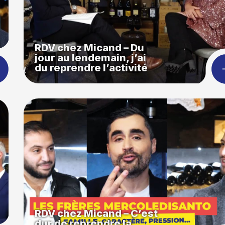
RDV chez Micand – Du
jour au lendemain, j’ai
du reprendre l’activité
RDV chez Micand – C’est
dur de reprendre la