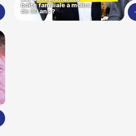
boîte familiale à moins
de 30 ans ?