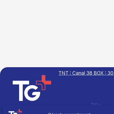
TNT : Canal 38 BOX : 30
TG+
Site réalisé par
Fil info