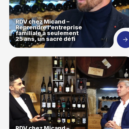
RDV chez Micand –
Reprendre l’entreprise
familiale à seulement
25 ans, un sacré défi
RDV chez Micand –