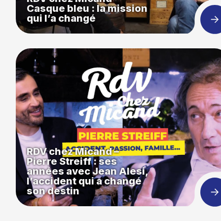
Casque bleu : la mission
qui l’a changé
RDV chez Micand –
Pierre Streiff : ses
années avec Jean Alesi,
l’accident qui a changé
son destin