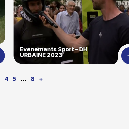
Evenements Sport – DH
URBAINE 2023
3
4
5
…
8
+