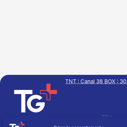
TNT : Canal 38 BOX : 30
TG+
Site réalisé par
Fil info