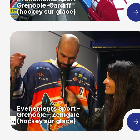
Grenoble-Cardiff
(hockey sur glace)
Evenements Sport –
Grenoble – Zemgale
(hockey sur glace)