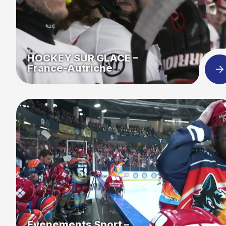
HOCKEY SUR GLACE –
France-Autriche
Evenements Sport –