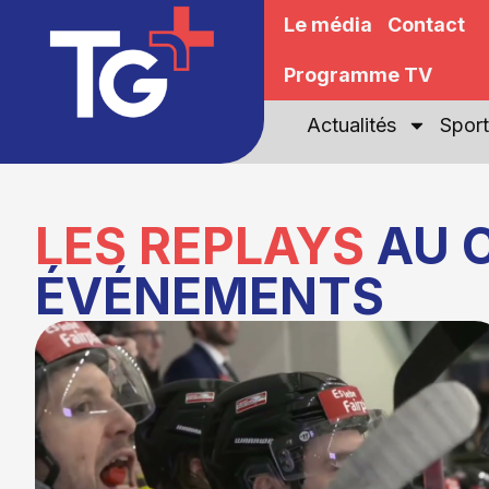
Le média
Contact
Programme TV
Actualités
Sport
LES REPLAYS
AU 
ÉVÉNEMENTS