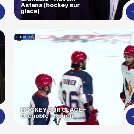
Astana (hockey sur
glace)
HOCKEY SUR GLACE –
Grenoble – Rouen