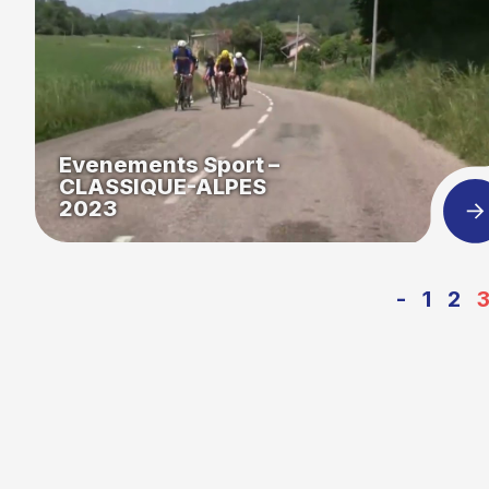
Evenements Sport –
CLASSIQUE-ALPES
2023
-
1
2