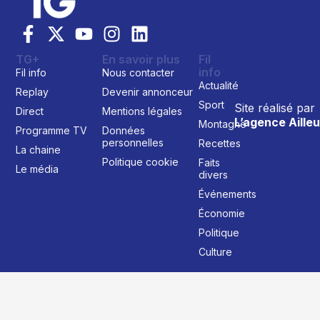
TG+
En savoir plus
Fil
info
Fil info
Nous contacter
Actualité
Replay
Devenir annonceur
Sport
Site réalisé par
Direct
Mentions légales
L’agence Ailleu
Montagne
Programme TV
Données
personnelles
Recettes
La chaine
Politique cookie
Faits
Le média
divers
Événements
Économie
Politique
Culture