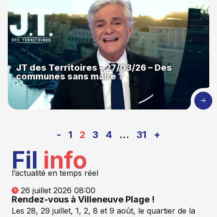
JT des Territoires – 27/03/26 – Des
communes sans maire ?
-
1
2
3
4
…
31
+
Fil
info
l’actualité en temps réel
26 juillet 2026 08:00
Rendez-vous à Villeneuve Plage !
Les 28, 29 juillet, 1, 2, 8 et 9 août, le quartier de la