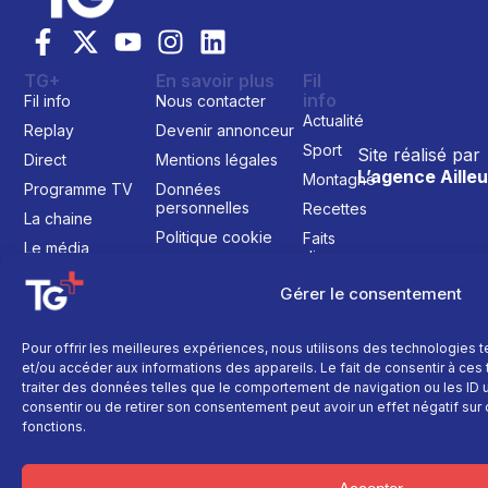
TG+
En savoir plus
Fil
info
Fil info
Nous contacter
Actualité
Replay
Devenir annonceur
Sport
Site réalisé par
Direct
Mentions légales
L’agence Ailleu
Montagne
Programme TV
Données
personnelles
Recettes
La chaine
Politique cookie
Faits
Le média
divers
Événements
Gérer le consentement
Économie
Politique
Pour offrir les meilleures expériences, nous utilisons des technologies 
et/ou accéder aux informations des appareils. Le fait de consentir à ce
Culture
traiter des données telles que le comportement de navigation ou les ID un
consentir ou de retirer son consentement peut avoir un effet négatif sur 
fonctions.