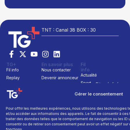
TNT : Canal 38 BOX : 30
TG+
En savoir plus
Fil
info
Fil info
Nous contacter
Actualité
Replay
Devenir annonceur
Sport
Site réalisé par
Direct
Mentions légales
L’agence Ailleu
Montagne
Programme TV
Données
Gérer le consentement
personnelles
Recettes
La chaine
Politique cookie
Faits
Pour offrir les meilleures expériences, nous utilisons des technologies 
Le média
divers
et/ou accéder aux informations des appareils. Le fait de consentir à ce
Événements
traiter des données telles que le comportement de navigation ou les ID un
consentir ou de retirer son consentement peut avoir un effet négatif sur 
Économie
fonctions.