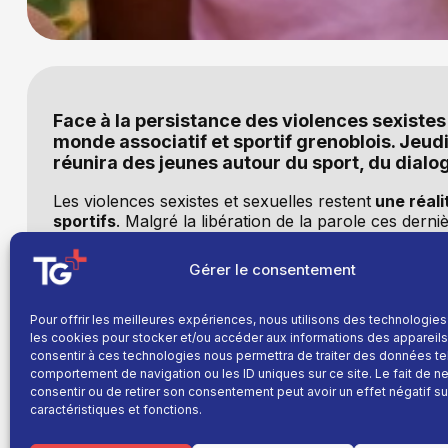
Face à la persistance des violences sexistes 
monde associatif et sportif grenoblois. Jeudi
réunira des jeunes autour du sport, du dial
Les violences sexistes et sexuelles restent
une réal
sportifs
. Malgré la libération de la parole ces der
les espaces de la société. Consciente de ces enjeux,
football FC2Aet de nombreux acteurs locaux, souhai
Gérer le consentement
L’objectif :
faire du sport un levier de sensibilisat
associations, institutions et structures sportives, c
Pour offrir les meilleures expériences, nous utilisons des technologies
lieu d’échanges et de prise de conscience.
les cookies pour stocker et/ou accéder aux informations des appareils.
consentir à ces technologies nous permettra de traiter des données te
Participer, bouger, s’engager
comportement de navigation ou les ID uniques sur ce site. Le fait de n
consentir ou de retirer son consentement peut avoir un effet négatif su
caractéristiques et fonctions.
Rendez-vous
jeudi 16 avril
2026,
de 13h à 17h
,
au 
jeunes de 8 à 15 ans
, accueillis via des structures s