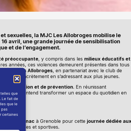
et sexuelles, la MJC Les Allobroges mobilise le
 16 avril, une grande journée de sensibilisation
ogue et de l’engagement.
ité préoccupante
, y compris dans les
milieux éducatifs et
nières années, ces violences demeurent présentes dans tous
 la
MJC Les Allobroges
, en partenariat avec le club de
te agir concrètement en s’adressant aux plus jeunes.
ion, d’éducation et de prévention
. En réunissant
ette initiative entend transformer un espace du quotidien en
 telles que
 Le fait de
lles que le
e pas
r certaines
stade Espagnac
à Grenoble pour cette
journée dédiée au
ocioculturelles et sportives.