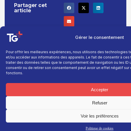
Partager cet
article
Gérer le consentement
Pour offrir les meilleures expériences, nous utilisons des technologies 
TNT : Canal 38 BOX : 30
et/ou accéder aux informations des appareils. Le fait de consentir à ce
traiter des données telles que le comportement de navigation ou les ID un
consentir ou de retirer son consentement peut avoir un effet négatif sur 
fonctions.
Accepter
TG+
En savoir plus
Fil
info
Fil info
Nous contacter
Refuser
Actualité
Replay
Devenir annonceur
Sport
Site réalisé par
Direct
Mentions légales
Voir les préférences
L’agence Ailleu
Montagne
Programme TV
Données
personnelles
Recettes
Politique de cookies
La chaine