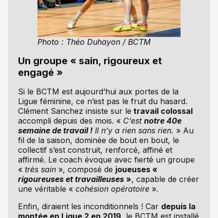
Photo : Théo Duhayon / BCTM
Un groupe « sain, rigoureux et
engagé »
Si le BCTM est aujourd’hui aux portes de la
Ligue féminine, ce n’est pas le fruit du hasard.
Clément Sanchez insiste sur le
travail colossal
accompli depuis des mois. «
C’est
notre 40e
semaine de travail !
Il n’y a rien sans rien.
» Au
fil de la saison, dominée de bout en bout, le
collectif s’est construit, renforcé, affiné et
affirmé. Le coach évoque avec fierté un groupe
«
très sain
», composé de
joueuses «
rigoureuses et travailleuses
»
, capable de créer
une véritable «
cohésion opératoire
».
Enfin, diraient les inconditionnels ! Car
depuis la
montée en Ligue 2 en 2019
, le BCTM est installé