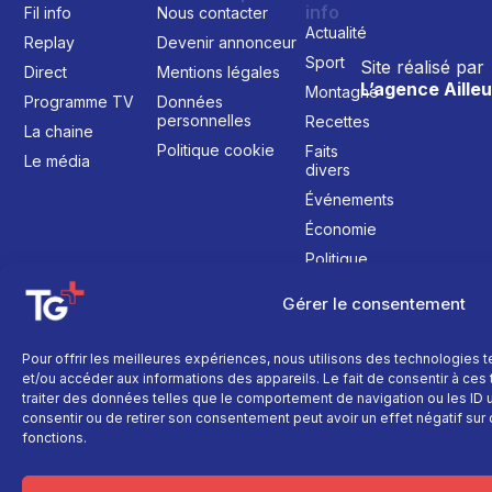
info
Fil info
Nous contacter
Actualité
Replay
Devenir annonceur
Sport
Site réalisé par
Direct
Mentions légales
L’agence Ailleu
Montagne
Programme TV
Données
personnelles
Recettes
La chaine
Politique cookie
Faits
Le média
divers
Événements
Économie
Politique
Culture
Gérer le consentement
Pour offrir les meilleures expériences, nous utilisons des technologies 
et/ou accéder aux informations des appareils. Le fait de consentir à ce
traiter des données telles que le comportement de navigation ou les ID un
consentir ou de retirer son consentement peut avoir un effet négatif sur 
fonctions.