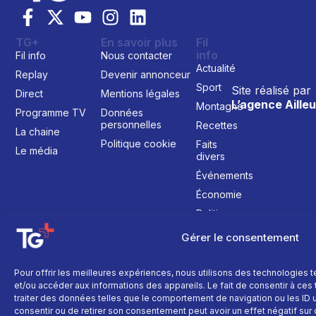
TG+
En savoir plus
Fil
info
Fil info
Nous contacter
Actualité
Replay
Devenir annonceur
Sport
Site réalisé par
Direct
Mentions légales
L’agence Ailleu
Montagne
Programme TV
Données
personnelles
Recettes
La chaine
Politique cookie
Faits
Le média
divers
Événements
Économie
Politique
Culture
Gérer le consentement
Pour offrir les meilleures expériences, nous utilisons des technologies 
et/ou accéder aux informations des appareils. Le fait de consentir à ce
traiter des données telles que le comportement de navigation ou les ID un
consentir ou de retirer son consentement peut avoir un effet négatif sur 