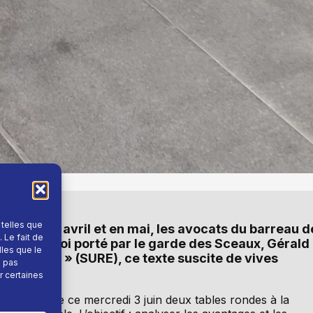
 telles que
anisée en avril et en mai, les avocats du barreau d
 Le fait de
projet de loi porté par le garde des Sceaux, Gérald
lles que le
 Effective » (SURE), ce texte suscite de vives
e pas
r certaines
ble organise ce mercredi 3 juin deux tables rondes à la