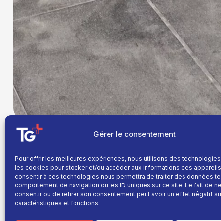
Gérer le consentement
Pour offrir les meilleures expériences, nous utilisons des technologies
Après plusieurs journées de mobilisation org
les cookies pour stocker et/ou accéder aux informations des appareils.
Grenoble maintiennent la pression contre le 
consentir à ces technologies nous permettra de traiter des données te
Darmanin. Baptisé « Sanction Utile, Rapide et
comportement de navigation ou les ID uniques sur ce site. Le fait de n
inquiétudes au sein de la profession.
consentir ou de retirer son consentement peut avoir un effet négatif su
caractéristiques et fonctions.
Pour alimenter le débat public, le barreau de Greno