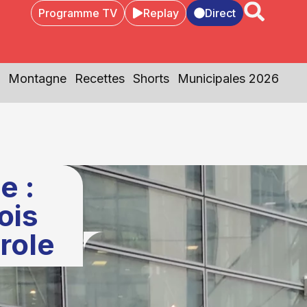
Programme TV
Replay
Direct
Montagne
Recettes
Shorts
Municipales 2026
e :
ois
arole