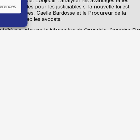
e de Grenoble. L’objectif : analyser les avantages et les
potentielles pour les justiciables si la nouvelle loi est
férences
Cour d’assises, Gaëlle Bardosse et le Procureur de la
changes avec les avocats.
péditive
», résume la bâtonnière de Grenoble, Sandrine Fiat
 réponse aux attentes des victimes, mais répond avant tout 
te. Elle est présentée par le gouvernement comme étant au
e par la réduction des coûts
», estime-t-elle.
ion du plaider-coupable à certaines affaires criminelles. Le
rimes lorsque les faits sont reconnus par leurs auteurs.
ent comme une remise en cause des principes
toire, où la victime peut s’exprimer et où la défense peut
ier David Roguet. «
Le plaider-coupable en matière
procès, plus de débat public. On va négocier une peine en
on de la justice qui prend son temps, qui écoute et qui
iser les citoyens à une réforme qui pourrait modifier en
 Le Gouvernement semble avoir entendu, en partie, les
ulé sur certains points. Les crimes sexuels ont par exemple