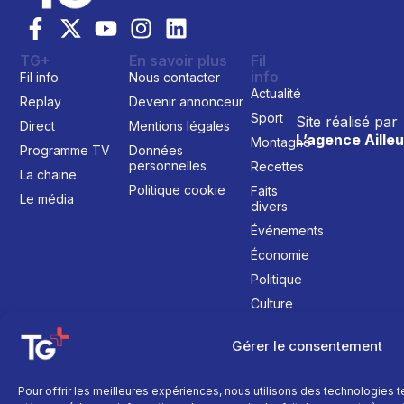
TG+
En savoir plus
Fil
info
Fil info
Nous contacter
Actualité
Replay
Devenir annonceur
Sport
Site réalisé par
Direct
Mentions légales
L’agence Ailleu
Montagne
Programme TV
Données
personnelles
Recettes
La chaine
Politique cookie
Faits
Le média
divers
Événements
Économie
Politique
Culture
Gérer le consentement
Pour offrir les meilleures expériences, nous utilisons des technologies 