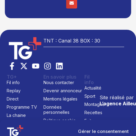
TNT : Canal 38 BOX : 30
TG+
En savoir plus
Fil
info
Fil info
Nous contacter
Actualité
Replay
Devenir annonceur
Sport
Site réalisé par
Direct
Mentions légales
L’agence Ailleu
Montagne
Programme TV
Données
personnelles
Recettes
La chaine
Politique cookie
Faits
Le média
divers
Gérer le consentement
Événements