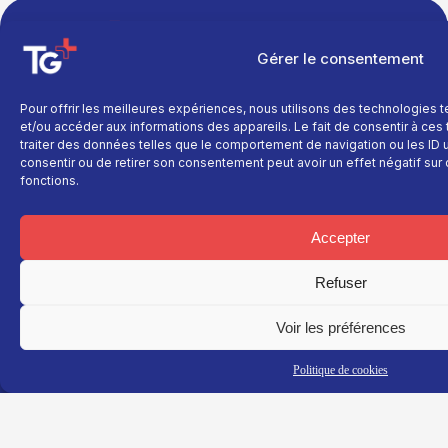
TNT : Canal 38 BOX : 30
Gérer le consentement
Pour offrir les meilleures expériences, nous utilisons des technologies 
et/ou accéder aux informations des appareils. Le fait de consentir à ce
traiter des données telles que le comportement de navigation ou les ID un
TG+
En savoir plus
Fil
consentir ou de retirer son consentement peut avoir un effet négatif sur 
info
Fil info
Nous contacter
fonctions.
Actualité
Replay
Devenir annonceur
Sport
Site réalisé par
Direct
Mentions légales
Accepter
L’agence Ailleu
Montagne
Programme TV
Données
personnelles
Recettes
La chaine
Refuser
Politique cookie
Faits
Le média
divers
Voir les préférences
Événements
Économie
Politique de cookies
Politique
Culture