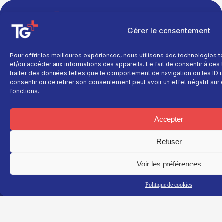
TNT : Canal 38 BOX : 30
Gérer le consentement
Pour offrir les meilleures expériences, nous utilisons des technologies 
et/ou accéder aux informations des appareils. Le fait de consentir à ce
traiter des données telles que le comportement de navigation ou les ID un
TG+
En savoir plus
Fil
consentir ou de retirer son consentement peut avoir un effet négatif sur 
info
Fil info
Nous contacter
fonctions.
Actualité
Replay
Devenir annonceur
Sport
Site réalisé par
Direct
Mentions légales
Accepter
L’agence Ailleu
Montagne
Programme TV
Données
personnelles
Recettes
La chaine
Refuser
Politique cookie
Faits
Le média
divers
Voir les préférences
Événements
Économie
Politique de cookies
Politique
Culture