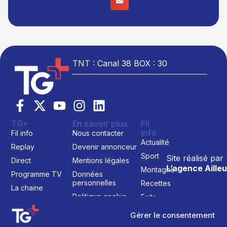
TNT : Canal 38 BOX : 30
TG+
En savoir plus
Fil
info
Fil info
Nous contacter
Actualité
Replay
Devenir annonceur
Sport
Site réalisé par
Direct
Mentions légales
L’agence Ailleu
Montagne
Programme TV
Données
personnelles
Recettes
La chaine
Politique cookie
Faits
Le média
divers
Gérer le consentement
Événements