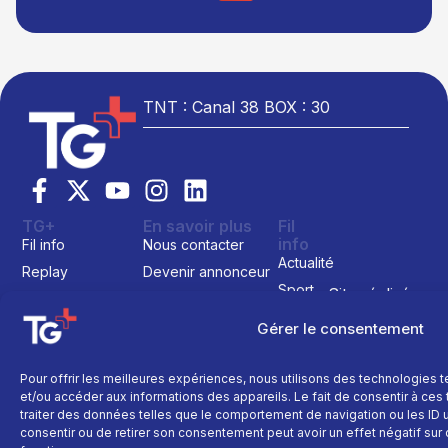
TNT : Canal 38 BOX : 30
TG+
En savoir plus
Fil
info
Fil info
Nous contacter
Actualité
Replay
Devenir annonceur
Sport
Site réalisé par
Direct
Mentions légales
L’agence Ailleu
Montagne
Programme TV
Données
Gérer le consentement
personnelles
Recettes
La chaine
Politique cookie
Faits
Pour offrir les meilleures expériences, nous utilisons des technologies 
Le média
divers
et/ou accéder aux informations des appareils. Le fait de consentir à ce
Événements
traiter des données telles que le comportement de navigation ou les ID un
consentir ou de retirer son consentement peut avoir un effet négatif sur 
Économie