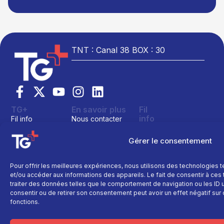
TNT : Canal 38 BOX : 30
TG+
En savoir plus
Fil
info
Fil info
Nous contacter
Actualité
Replay
Devenir annonceur
Gérer le consentement
Sport
Site réalisé par
Direct
Mentions légales
L’agence Ailleu
Montagne
Programme TV
Données
Pour offrir les meilleures expériences, nous utilisons des technologies 
personnelles
Recettes
La chaine
et/ou accéder aux informations des appareils. Le fait de consentir à ce
Politique cookie
Faits
traiter des données telles que le comportement de navigation ou les ID un
Le média
divers
consentir ou de retirer son consentement peut avoir un effet négatif sur 
fonctions.
Événements
Économie