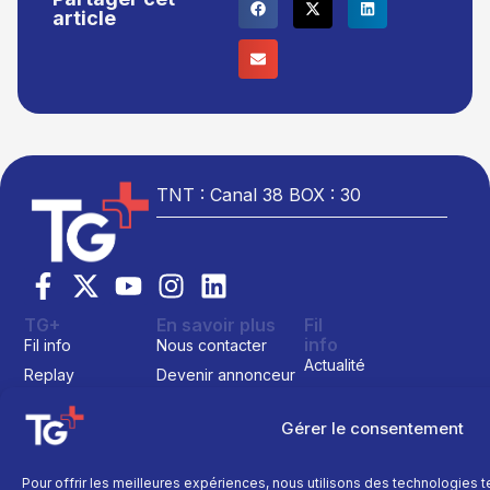
article
TNT : Canal 38 BOX : 30
TG+
En savoir plus
Fil
info
Fil info
Nous contacter
Actualité
Replay
Devenir annonceur
Sport
Site réalisé par
Direct
Mentions légales
L’agence Ailleu
Montagne
Gérer le consentement
Programme TV
Données
personnelles
Recettes
La chaine
Politique cookie
Faits
Pour offrir les meilleures expériences, nous utilisons des technologies 