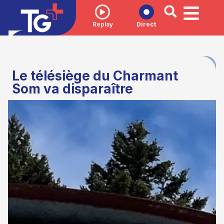
Replay
Direct
Le télésiège du Charmant
Som va disparaître