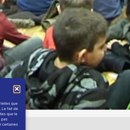
 telles que
 Le fait de
lles que le
e pas
r certaines