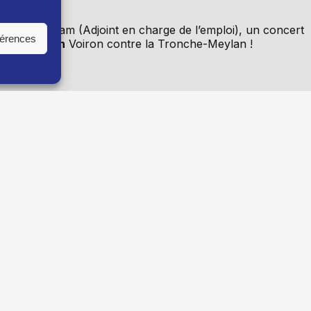
aël de Jaham (Adjoint en charge de l’emploi), un concert
férences
sket féminin
Voiron contre la Tronche-Meylan !