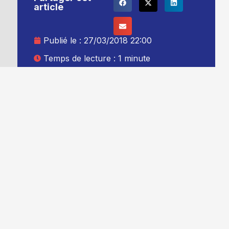
article
Publié le :
27/03/2018 22:00
Temps de lecture : 1 minute
Mise à jour le : 28/03/2018 00:00
Auteur :
Thibault Leduc
Ajouter TG+ à vos sources Google