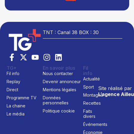
TNT : Canal 38 BOX : 30
TG+
En savoir plus
Fil
info
Fil info
Nous contacter
Actualité
Replay
Devenir annonceur
Sport
Site réalisé par
Direct
Mentions légales
L’agence Ailleu
Montagne
Programme TV
Données
personnelles
Recettes
La chaine
Politique cookie
Faits
Le média
divers
Événements
Économie