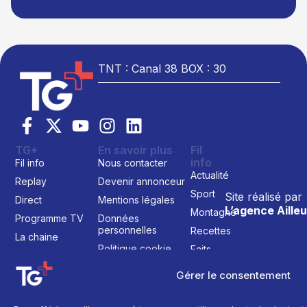
TNT : Canal 38 BOX : 30
TG+
En savoir plus
Fil
info
Fil info
Nous contacter
Actualité
Replay
Devenir annonceur
Sport
Site réalisé par
Direct
Mentions légales
L’agence Ailleu
Montagne
Programme TV
Données
personnelles
Recettes
La chaine
Politique cookie
Faits
Le média
divers
Gérer le consentement
Événements
Économie