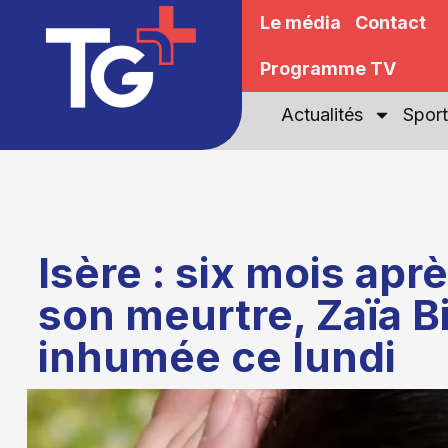
Le média
Contact
Programme TV
Actualités
Sport
Isère : six mois apr
son meurtre, Zaïa B
inhumée ce lundi