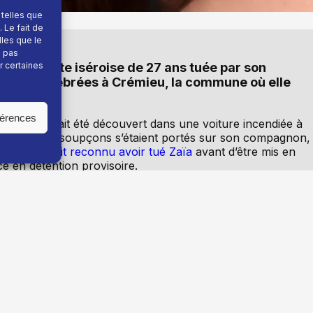
 telles que
 Le fait de
lles que le
e pas
r certaines
de-soignante iséroise de 27 ans tuée par son
 être célébrées à Crémieu, la commune où elle
férences
e femme avait été découvert dans une voiture incendiée à
Très vite, les soupçons s’étaient portés sur son compagnon,
Celui-ci avait reconnu avoir tué Zaïa
avant d’être mis en
é en détention provisoire.
erniers mois que le délai avant les obsèques était lié aux
adre de l’enquête judiciaire.
mai à 16 heures dans le pré situé face à l’Ehpad Jeanne-
aide-soignante en présence de 150 personnes. Un temps plu
jeune femme, suivra cette cérémonie.
ière de Crémieu, presque six mois jour pour jour après le
rganisée dans les rues de Crémieu avait réuni près de 120
 femme.